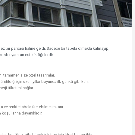
ez bir parçası haline geldi. Sadece bir tabela olmakla kalmayıp,
osfer yaratan estetik öğelerdir.
n, tamamen size özel tasarımlar.
retildiği için uzun yıllar boyunca ilk günkü gibi kalır.
rji tüketimi sağlar.
ta ve renkte tabela üretebilme imkanı.
koşullarına dayanıklıdır.
lar, kuaförler gibi birçok işletme için ideal bir tercihtir.