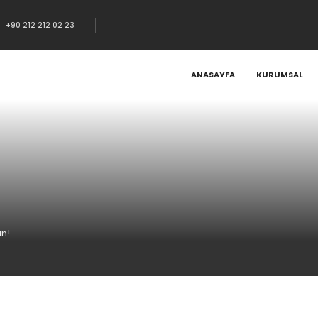
+90 212 212 02 23
ANASAYFA
KURUMSAL
ın!