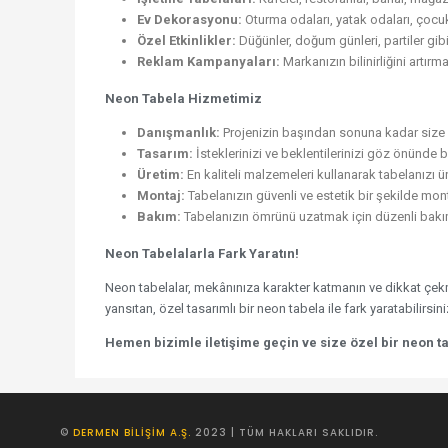
Ev Dekorasyonu:
Oturma odaları, yatak odaları, çocuk 
Özel Etkinlikler:
Düğünler, doğum günleri, partiler gibi 
Reklam Kampanyaları:
Markanızın bilinirliğini artırma
Neon Tabela Hizmetimiz
Danışmanlık:
Projenizin başından sonuna kadar size 
Tasarım:
İsteklerinizi ve beklentilerinizi göz önünde b
Üretim:
En kaliteli malzemeleri kullanarak tabelanızı ü
Montaj:
Tabelanızın güvenli ve estetik bir şekilde mon
Bakım:
Tabelanızın ömrünü uzatmak için düzenli bakı
Neon Tabelalarla Fark Yaratın!
Neon tabelalar, mekânınıza karakter katmanın ve dikkat çekmeni
yansıtan, özel tasarımlı bir neon tabela ile fark yaratabilirsini
Hemen bizimle iletişime geçin ve size özel bir neon t
©
DERMEN BILIŞIM A.Ş.
2023 | TÜM HAKLARI SAKLIDIR.