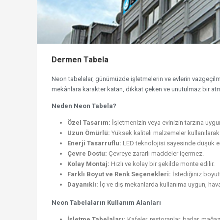
Dermen Tabela
Neon tabelalar, günümüzde işletmelerin ve evlerin vazgeçilm
mekânlara karakter katan, dikkat çeken ve unutulmaz bir atm
Neden Neon Tabela?
Özel Tasarım:
İşletmenizin veya evinizin tarzına uygu
Uzun Ömürlü:
Yüksek kaliteli malzemeler kullanılarak ü
Enerji Tasarruflu:
LED teknolojisi sayesinde düşük ene
Çevre Dostu:
Çevreye zararlı maddeler içermez.
Kolay Montaj:
Hızlı ve kolay bir şekilde monte edilir.
Farklı Boyut ve Renk Seçenekleri:
İstediğiniz boyut
Dayanıklı:
İç ve dış mekanlarda kullanıma uygun, hava 
Neon Tabelaların Kullanım Alanları
İşletme Tabelaları:
Kafeler, restoranlar, barlar, mağaza