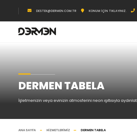
DESTEK@DERMEN.COM.TR
KONUM İÇIN TIKLAYINIZ.
DERMEN TABELA
İşletmenizin veya evinizin atmosferini neon ışıltısıyla aydınlat
ANA SAYFA
HIZMETLERIMIZ
DERMEN TABELA