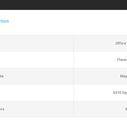
tion
Office
Theme
te
May
6310 Sq
ors
6