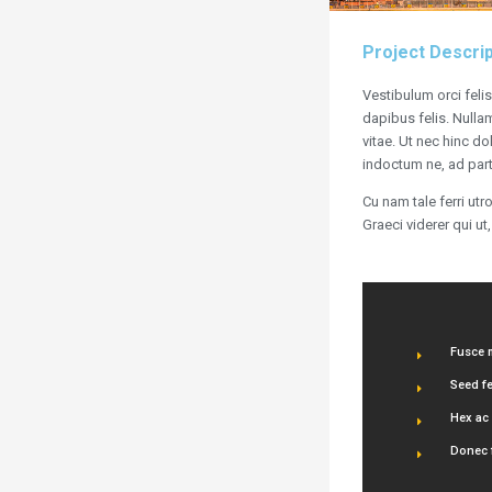
Project Descrip
Vestibulum orci feli
dapibus felis. Nulla
vitae. Ut nec hinc do
indoctum ne, ad part
Cu nam tale ferri ut
Graeci viderer qui ut
Fusce m
Seed fe
Hex ac
Donec f