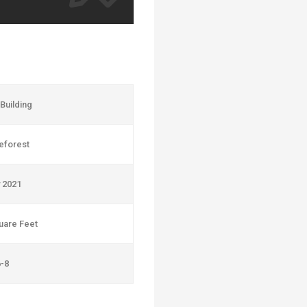
 Building
forest
 2021
uare Feet
-8