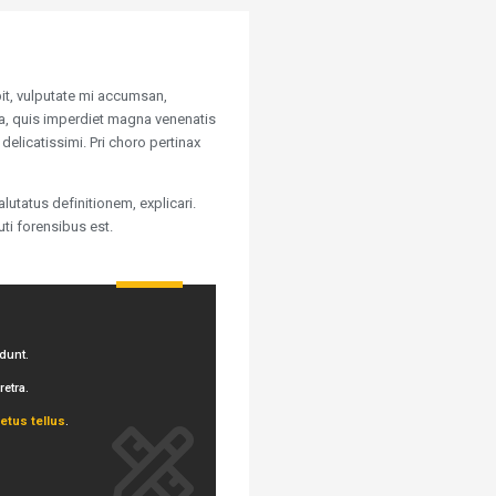
pit, vulputate mi accumsan,
lla, quis imperdiet magna venenatis
delicatissimi. Pri choro pertinax
lutatus definitionem, explicari.
uti forensibus est.
dunt.
retra.
etus tellus
.