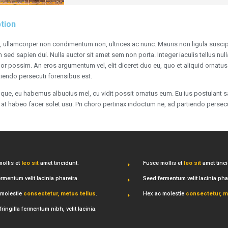
tion
s, ullamcorper non condimentum non, ultrices ac nunc. Mauris non ligula susci
m sed sapien dui. Nulla auctor sit amet sem non porta. Integer iaculis tellus nu
lor possim. An eros argumentum vel, elit diceret duo eu, quo et aliquid ornatus 
iendo persecuti forensibus est.
roque, eu habemus albucius mel, cu vidit possit ornatus eum. Eu ius postulant sa
, at habeo facer solet usu. Pri choro pertinax indoctum ne, ad partiendo persec
ollis et
leo sit
amet tincidunt.
Fusce mollis et
leo sit
amet tinci
rmentum velit lacinia pharetra.
Seed fermentum velit lacinia pha
 molestie
consectetur, metus tellus
.
Hex ac molestie
consectetur, m
ringilla fermentum nibh, velit lacinia.