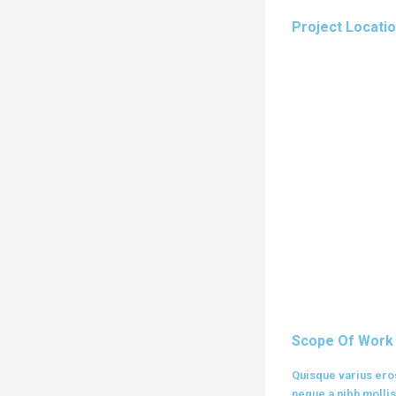
Project Locati
Scope Of Work
Quisque varius ero
neque a nibh mollis