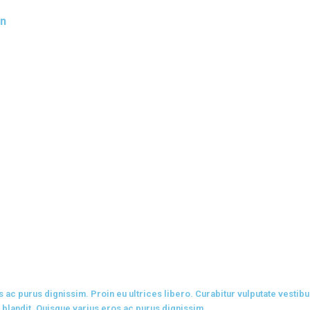
on
s ac purus dignissim. Proin eu ultrices libero. Curabitur vulputate vest
 blandit. Quisque varius eros ac purus dignissim.